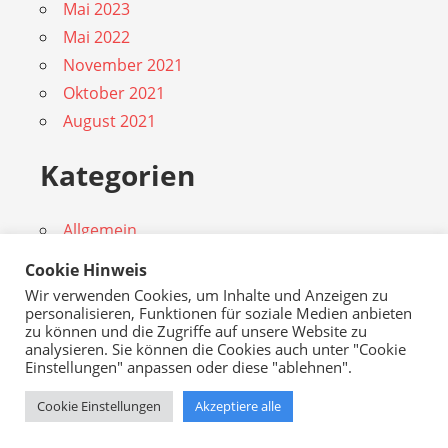
Mai 2023
Mai 2022
November 2021
Oktober 2021
August 2021
Kategorien
Allgemein
Corona
Cookie Hinweis
Rudow
Wir verwenden Cookies, um Inhalte und Anzeigen zu
personalisieren, Funktionen für soziale Medien anbieten
zu können und die Zugriffe auf unsere Website zu
analysieren. Sie können die Cookies auch unter "Cookie
heute: 14, gestern: 47, gesamt: 133.585
Einstellungen" anpassen oder diese "ablehnen".
Cookie Einstellungen
Akzeptiere alle
WordPress Theme: Admiral by ThemeZee.