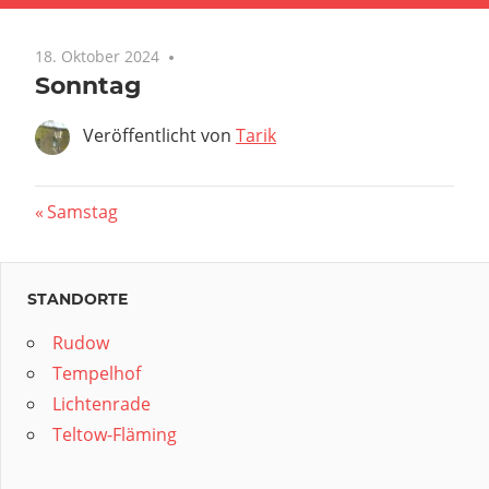
18. Oktober 2024
Sonntag
Veröffentlicht von
Tarik
Beitragsnavigation
Vorheriger
Samstag
Beitrag:
STANDORTE
Rudow
Tempelhof
Lichtenrade
Teltow-Fläming