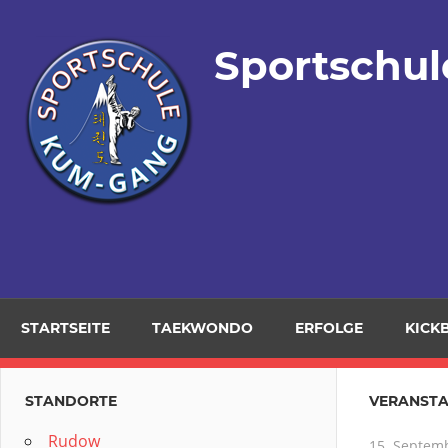
Zum
Inhalt
Sportschu
springen
STARTSEITE
TAEKWONDO
ERFOLGE
KICK
STANDORTE
VERANST
Rudow
15. Septem