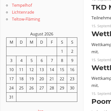
Tempelhof
TKD 
Lichtenrade
Teilnehmen
Teltow-Fläming
15. Septem
Wett
August 2026
M
D
M
D
F
S
S
Wettkampf
1
2
mit.
15. Septem
3
4
5
6
7
8
9
Wett
10
11
12
13
14
15
16
Wettkampf
17
18
19
20
21
22
23
mit.
24
25
26
27
28
29
30
15. Septem
31
Poom